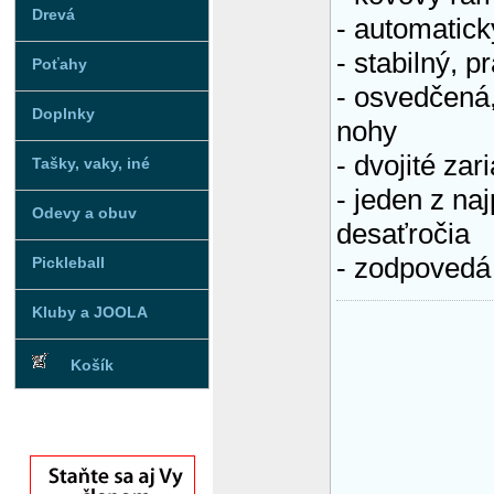
Drevá
- automatic
- stabilný, 
Poťahy
- osvedčená,
Doplnky
nohy
- dvojité zar
Tašky, vaky, iné
- jeden z na
Odevy a obuv
desaťročia
- zodpovedá
Pickleball
Kluby a JOOLA
Košík