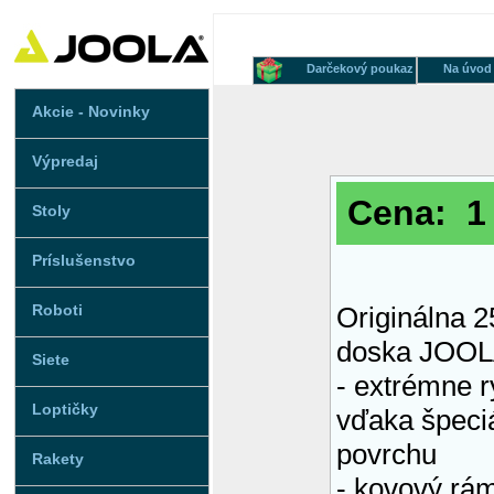
Darčekový poukaz
Na úvod
Akcie - Novinky
Výpredaj
Cena: 1 
Stoly
Príslušenstvo
Roboti
Originálna 
doska JOO
Siete
- extrémne r
Loptičky
vďaka špeci
povrchu
Rakety
- kovový rá