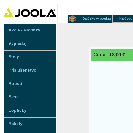
Darčekový poukaz
Na úvod
Akcie - Novinky
Výpredaj
Cena: 18,00 €
Stoly
Príslušenstvo
Roboti
Siete
Loptičky
Rakety