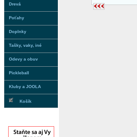
Drevá
Poťahy
Doplnky
Tašky, vaky, iné
Odevy a obuv
Pickleball
Kluby a JOOLA
Košík