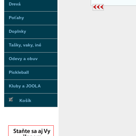
Drevá
Poťahy
Doplnky
Tašky, vaky, iné
Odevy a obuv
Pickleball
Kluby a JOOLA
Košík