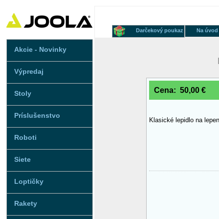
Darčekový poukaz
Na úvod
Akcie - Novinky
Výpredaj
Cena: 50,00 €
Stoly
Príslušenstvo
Klasické lepidlo na lepe
Roboti
Siete
Loptičky
Rakety