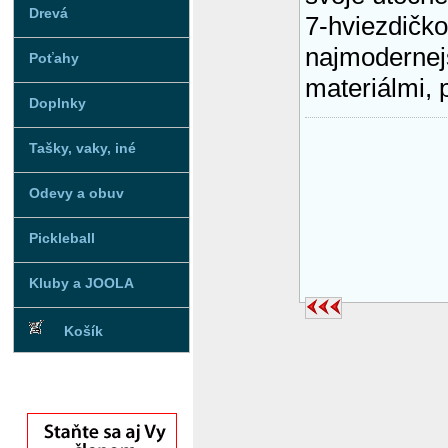
Drevá
7-hviezdičko
najmodernej
Poťahy
materiálmi, 
Doplnky
Tašky, vaky, iné
Odevy a obuv
Pickleball
Kluby a JOOLA
Košík