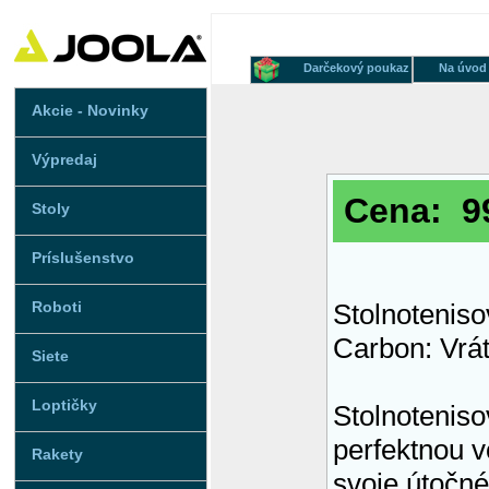
Darčekový poukaz
Na úvod
Akcie - Novinky
Výpredaj
Cena: 99
Stoly
Príslušenstvo
Roboti
Stolnotenis
Carbon: Vrát
Siete
Loptičky
Stolnotenis
perfektnou v
Rakety
svoje útočné