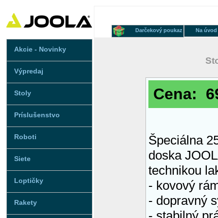
Darčekový poukaz
Na úvod
Akcie - Novinky
St
Výpredaj
Cena: 6
Stoly
Príslušenstvo
Roboti
Špeciálna 2
doska JOOLA
Siete
technikou la
Loptičky
- kovový r
- dopravný s
Rakety
- stabilný p