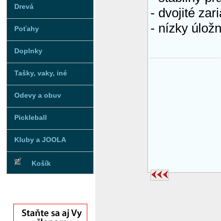
Drevá
- dvojité zar
- nízky úložn
Poťahy
Doplnky
Tašky, vaky, iné
Odevy a obuv
Pickleball
Kluby a JOOLA
Košík