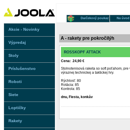
Darčekový poukaz
Na úvod
Akcie - Novinky
A - rakety pre pokročilýh
Výpredaj
ROSSKOPF ATTACK
Stoly
Cena: 24,90 €
Príslušenstvo
Stolnotenisová raketa so soft poťahom, pre 
výraznej technickej a taktickej hry.
Rýchlosť: 80
Roboti
Rotácia: 85
Kontrola: 85
Siete
dnu, Fiesta, konkáv
Loptičky
Rakety