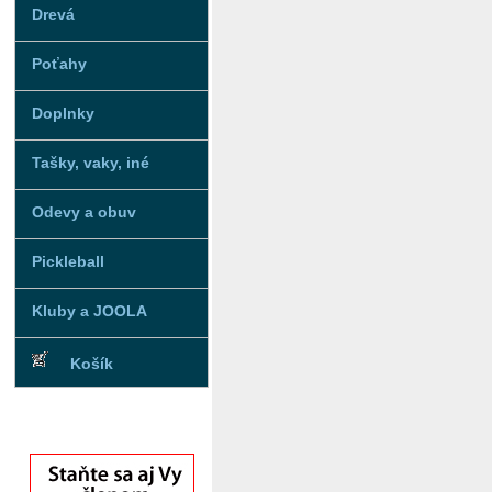
Drevá
Poťahy
Doplnky
Tašky, vaky, iné
Odevy a obuv
Pickleball
Kluby a JOOLA
Košík