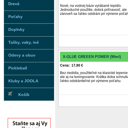
Drevá
Nové, na vodnej báze vyrábané lepidlo.
Jednoduché použitie, dobrá priľnavosť, ale
zároveň sa ľahko odstráni pri výmene poťa
Poťahy
Doplnky
Tašky, vaky, iné
Odevy a obuv
X-GLUE GREEEN POWER (90ml)
Cena: 17,90 €
Pickleball
Bez riedidla, použiteľné na klasické lepenie
ale aj na tuningovanie. Krátka doba schnuti
Kluby a JOOLA
ľahko odstrániteľné pri výmene poťahu.
Košík