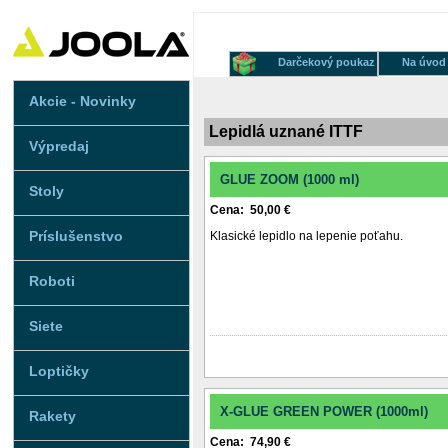
Darčekový poukaz
Na úvod
Akcie - Novinky
Lepidlá uznané ITTF
Výpredaj
GLUE ZOOM (1000 ml)
Stoly
Cena: 50,00 €
Príslušenstvo
Klasické lepidlo na lepenie poťahu.
Roboti
Siete
Loptičky
X-GLUE GREEN POWER (1000ml)
Rakety
Cena: 74,90 €