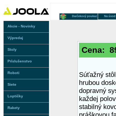
Darčekový poukaz
Na úvod
Akcie - Novinky
Výpredaj
Cena: 8
Stoly
Príslušenstvo
Roboti
Súťažný stô
hrubou dosk
Siete
dopravný sys
Loptičky
každej polov
stabilný ko
Rakety
práškovou f