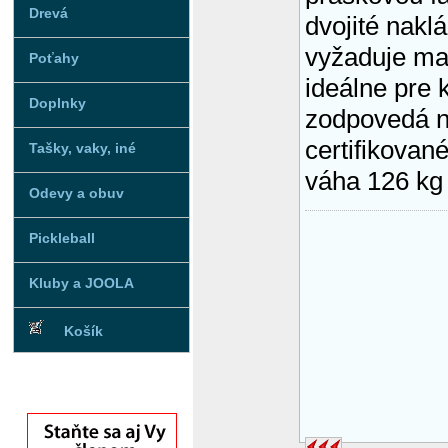
Drevá
dvojité nakl
vyžaduje mal
Poťahy
ideálne pre
Doplnky
zodpovedá 
certifikovan
Tašky, vaky, iné
váha 126 kg
Odevy a obuv
Pickleball
Kluby a JOOLA
Košík