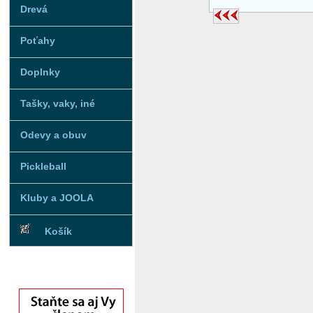
Drevá
Poťahy
Doplnky
Tašky, vaky, iné
Odevy a obuv
Pickleball
Kluby a JOOLA
Košík