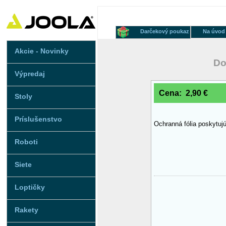
Darčekový poukaz
Na úvod
Akcie - Novinky
Do
Výpredaj
Cena: 2,90 €
Stoly
Príslušenstvo
Ochranná fólia poskytujú
Roboti
Siete
Loptičky
Rakety