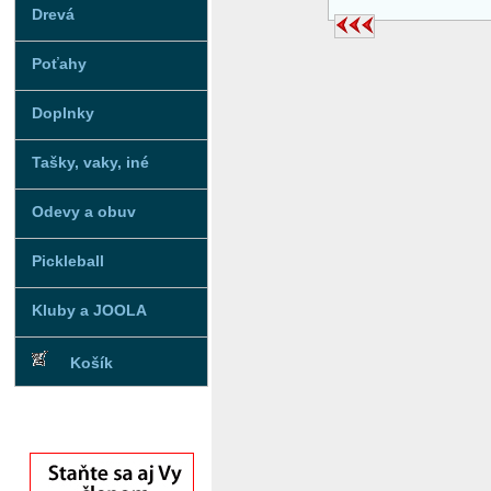
Drevá
Poťahy
Doplnky
Tašky, vaky, iné
Odevy a obuv
Pickleball
Kluby a JOOLA
Košík