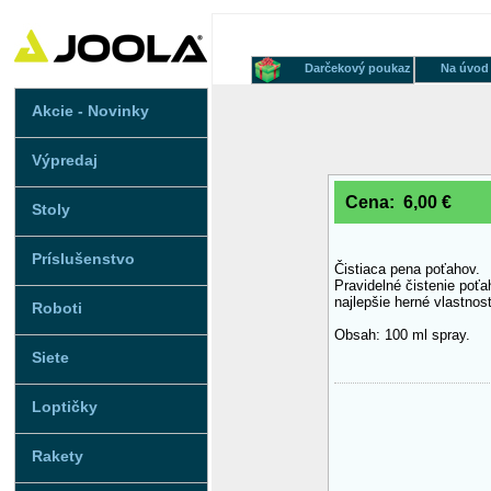
Darčekový poukaz
Na úvod
Akcie - Novinky
Výpredaj
Cena: 6,00 €
Stoly
Príslušenstvo
Čistiaca pena poťahov.
Pravidelné čistenie poťa
najlepšie herné vlastnos
Roboti
Obsah: 100 ml spray.
Siete
Loptičky
Rakety