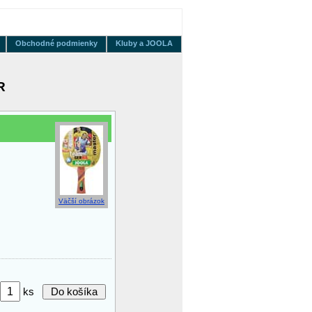
Obchodné podmienky
Kluby a JOOLA
R
Väčší obrázok
ks