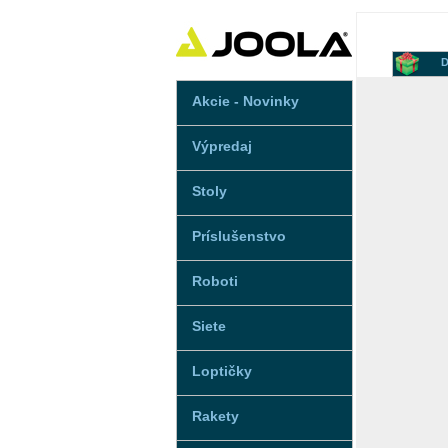
D
Akcie - Novinky
Výpredaj
Stoly
Príslušenstvo
Roboti
Siete
Loptičky
Rakety