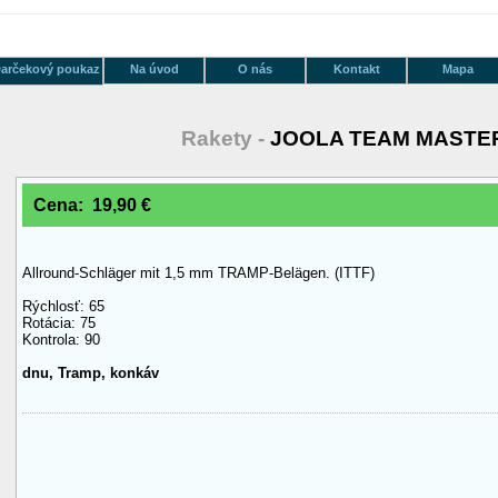
arčekový poukaz
Na úvod
O nás
Kontakt
Mapa
Rakety -
JOOLA TEAM MASTE
Cena: 19,90 €
Allround-Schläger mit 1,5 mm TRAMP-Belägen. (ITTF)
Rýchlosť: 65
Rotácia: 75
Kontrola: 90
dnu, Tramp, konkáv