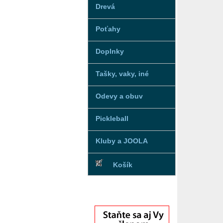
Drevá
Poťahy
Doplnky
Tašky, vaky, iné
Odevy a obuv
Pickleball
Kluby a JOOLA
Košík