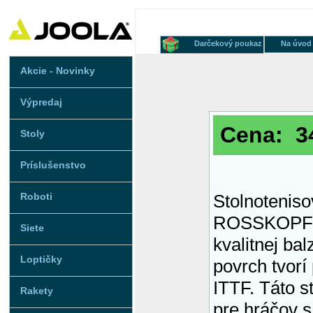
Darčekový poukaz
Na úvod
Akcie - Novinky
Výpredaj
Cena: 34
Stoly
Príslušenstvo
Roboti
Stolnotenis
ROSSKOPF 
Siete
kvalitnej bal
Loptičky
povrch tvor
ITTF. Táto s
Rakety
pre hráčov 