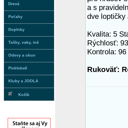
Drevá
a s pravidel
dve loptič
Poťahy
Doplnky
Kvalita: 5 St
Rýchlosť: 9
Tašky, vaky, iné
Kontrola: 96
Odevy a obuv
Rukoväť: Ro
Pickleball
Kluby a JOOLA
Košík