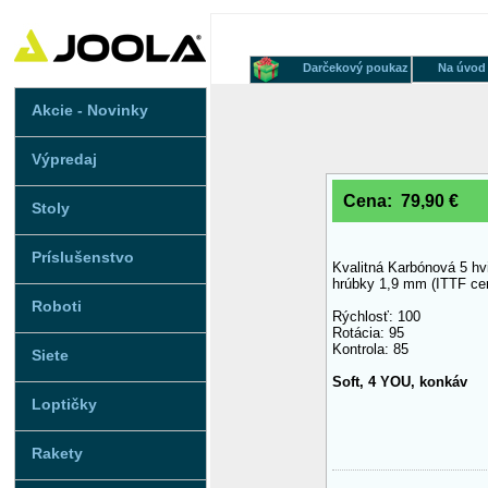
Darčekový poukaz
Na úvod
Akcie - Novinky
Výpredaj
Cena: 79,90 €
Stoly
Príslušenstvo
Kvalitná Karbónová 5 hv
hrúbky 1,9 mm (ITTF cer
Roboti
Rýchlosť: 100
Rotácia: 95
Kontrola: 85
Siete
Soft, 4 YOU, konkáv
Loptičky
Rakety