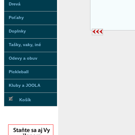
Drevá
Poťahy
Doplnky
Tašky, vaky, iné
Odevy a obuv
Pickleball
Kluby a JOOLA
Košík