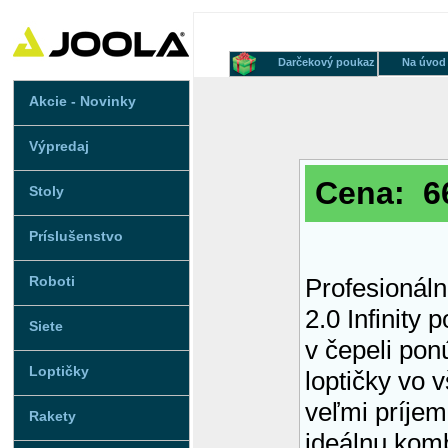
Darčekový poukaz
Na úvod
Akcie - Novinky
Výpredaj
Cena: 66
Stoly
Príslušenstvo
Roboti
Profesionál
2.0 Infinity
Siete
v čepeli pon
Loptičky
loptičky vo 
veľmi príjem
Rakety
ideálnu kombi